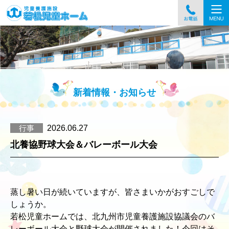
093-76
児童養護施設 若松児童ホーム
新着情報・お知らせ
行事
2026.06.27
北養協野球大会＆バレーボール大会
蒸し暑い日が続いていますが、皆さまいかがおすごしで
しょうか。
若松児童ホームでは、北九州市児童養護施設協議会のバ
レーボール大会と野球大会が開催されました！今回はそ